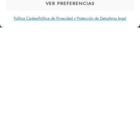
VER PREFERENCIAS
Política Cookies
Política de Privacidad y Protección de Datos
Aviso legal
Q
u
é
h
a
c
e
m
o
s
Proyecta79 desarrolla servicios de
ingeniería y consultoría técnica a lo largo
de todo el ciclo de vida de un proyecto.
Desde el análisis previo de viabilidad hasta la ejecución,
el control técnico y la evaluación final, ofrecemos un
enfoque integral orientado a la toma de decisiones