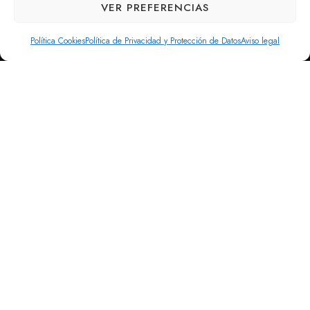
VER PREFERENCIAS
Política Cookies
Política de Privacidad y Protección de Datos
Aviso legal
Q
u
é
h
a
c
e
m
o
s
Proyecta79 desarrolla servicios de
ingeniería y consultoría técnica a lo largo
de todo el ciclo de vida de un proyecto.
Desde el análisis previo de viabilidad hasta la ejecución,
el control técnico y la evaluación final, ofrecemos un
enfoque integral orientado a la toma de decisiones